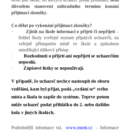
důvodem stanovení náhradního termínu konání
přijímací zkoušky
.
Co dělat po vykonání přijímací zkoušky?
·
Zjistit na škole informaci o přijetí či nepřijetí
–
ředitel školy zveřejní seznam přijatých uchazečů, na
veřejně přístupném místě ve škole a způsobem
umožňující dálkový přístup
·
Rozhodnutí o přijetí ani nepřijetí se uchazečům
neposílá.
·
Zápisové lístky se nepoužívají.
V případě, že uchazeč nechce nastoupit do oboru
vzdělání, kam byl přijat, podá „vzdání se“ svého
místa a škola to zapíše do systému. Teprve potom
může uchazeč podat přihlášku do 2. nebo dalšího
kola v jiných školách.
Podrobnější informace viz.
www.msmt.cz
- Informace