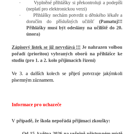
·
Vyplněné přihlášky si překontroluji a podepíši
(neplatí pro elektronickou verzi)
·
Přihlášky nechám potvrdit u dětského lékaře a
doručím do příslušných učilišť
(Pamatuj!!!
Přihlášky musí být odeslány na učiliště do 20.
února)
Zápisový lístek se již nevydává !!!
Je nahrazen volbou
pořadí (prioritou) vybraných oborů na přihlášce ke
studiu (pro 1. a 2. kolo příjímacích řízení)
Ve 3. a dalších kolech se přijetí potvrzuje jakýmkoli
písemným záznamem.
Informace pro uchazeče
V případě, že škola nepořádá přijímací zkoušky:
Od
15. května 2026 na veřejně přístupném místě