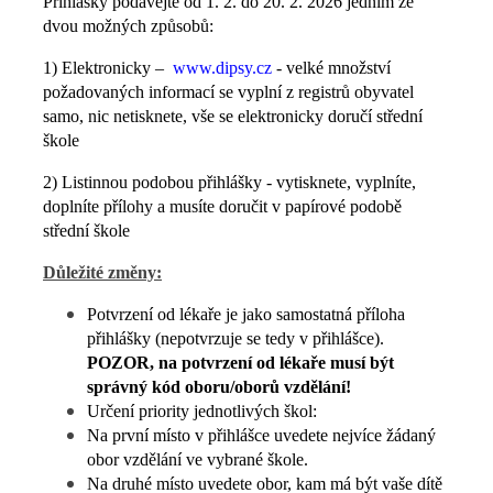
Přihlášky podávejte od 1. 2. do 20. 2. 2026 jedním ze
dvou možných způsobů:
1) Elektronicky –
www.dipsy.cz
- velké množství
požadovaných informací se vyplní z registrů obyvatel
samo, nic netisknete, vše se elektronicky doručí střední
škole
2) Listinnou podobou přihlášky - vytisknete, vyplníte,
doplníte přílohy a musíte doručit v papírové podobě
střední škole
Důležité změny:
Potvrzení od lékaře je jako samostatná příloha
přihlášky (nepotvrzuje se tedy v přihlášce).
POZOR, na potvrzení od lékaře musí být
správný kód oboru/oborů vzdělání!
Určení priority jednotlivých škol:
Na první místo v přihlášce uvedete nejvíce žádaný
obor vzdělání ve vybrané škole.
Na druhé místo uvedete obor, kam má být vaše dítě