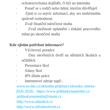
ochoten/ochotna dojíždět, či být na internátu
·
Poraď se s rodiči nebo lidmi, kterým důvěřuješ
·
Zjisti si co nejvíc informací, aby ses mohl/mohla
správně rozhodnout
·
Zvaž finanční náročnost studia
·
Zvaž možnosti uplatnění i získání pracovního
místa po ukončení studia
Kde zjistím potřebné informace?
·
Výchovný poradce
·
Dny otevřených dveří na středních školách a
učilištích
·
Prezentace škol
·
Atlasy škol
·
IPS úřadu práce
·
Internetové zdroje např.:
www.to-das.cz/aktualne-prijimaci-zkousky-zmeny-
2026-2026/
,
https://www.prihlaskynastredni.cz/
prihlaskynastredni@msmt.cz
http://www.atlasskol.cz
http://www.infoabsolvent.cz